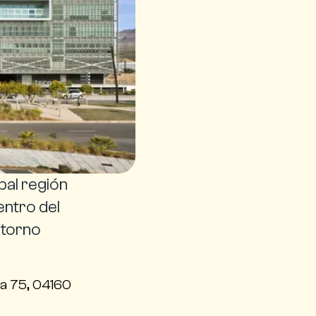
pal región
entro del
ntorno
ina 75, 04160