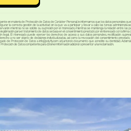
igente en materia de Protección de Datos de Carácter Personal, le informamos que los datos personales que 
gurar la correcta gestión de la actividad en la que va a participar y llevar a cabo las tareas administrativ
rvarán mientras no se solicite su supresión por el interesado, mientras se mantenga la relación entre las pa
La legitimación para el tratamiento de datos se basa en el consentimiento prestado por el interesado con la fi
ión legal. El interesado puede ejercer los derechos de acceso a sus datos personales, rectificación, supresión
d, derecho a no ser objeto de decisiones individualizadas, así como la revocación del consentimiento prestado
egado de Protección de Datos a info@polyfly.com adjuntando documento que acredite su identidad. Además, 
 Protección de Datos competente para obtener información adicional o presentar una reclamación.