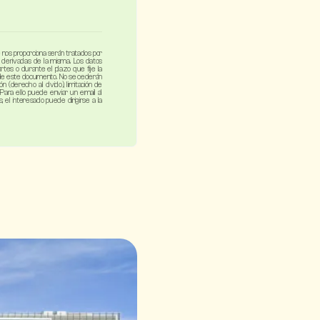
nos proporciona serán tratados por
as derivadas de la misma. Los datos
rtes o durante el plazo que fije la
rma de este documento. No se cederán
 (derecho al olvido), limitación de
. Para ello puede enviar un email al
el interesado puede dirigirse a la