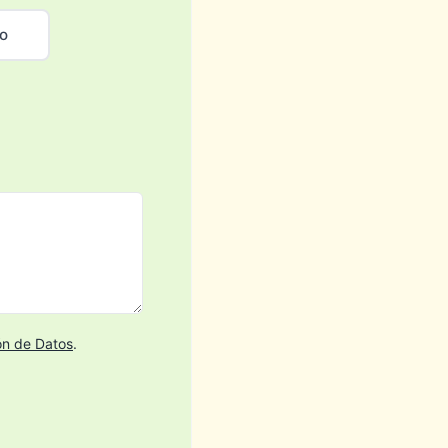
o
ón de Datos
.