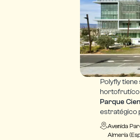
Polyfly tiene
hortofrutíco
Parque Cien
estratégico p
Avenida Parq
Almería (Esp