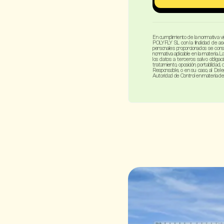
En cumplimiento de la normativa v
POLYFLY SL con la finalidad de ase
personales proporcionados se conse
normativa aplicable en la materia. 
los datos a terceros salvo obligac
tratamiento, oposición, portabilida
Responsable, o en su caso, al Del
Autoridad de Control en materia de