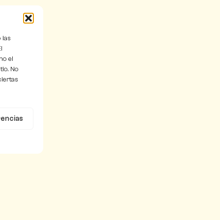
 las
l
mo el
tio. No
ciertas
rencias
Información
l