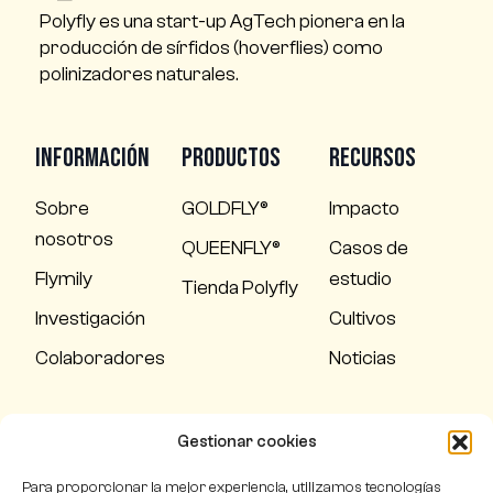
Polyfly es una start-up AgTech pionera en la
producción de sírfidos (hoverflies) como
polinizadores naturales.
Información
Productos
Recursos
Sobre
GOLDFLY®
Impacto
nosotros
QUEENFLY®
Casos de
Flymily
estudio
Tienda Polyfly
Investigación
Cultivos
Colaboradores
Noticias
Condiciones de venta
Gestionar cookies
Política de calidad
Para proporcionar la mejor experiencia, utilizamos tecnologías