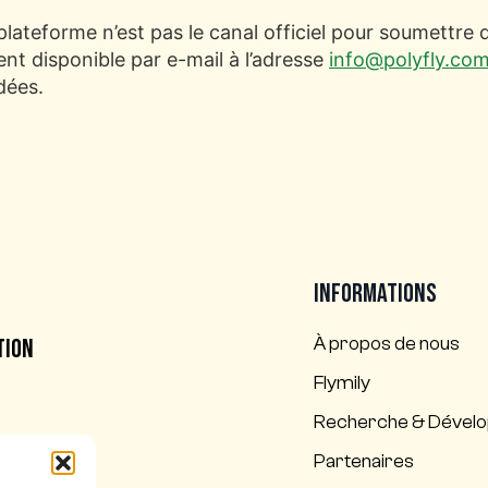
lateforme n’est pas le canal officiel pour soumettre d
nt disponible par e-mail à l’adresse
info@polyfly.co
dées.
Informations
l
À propos de nous
tion
Flymily
Recherche & Dével
Partenaires