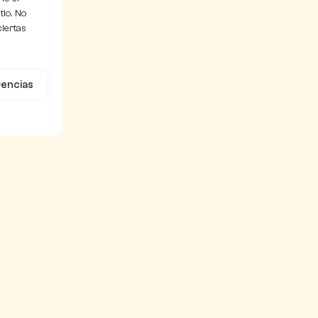
tio. No
ciertas
rencias
Información
l
Sobre nosotros
tion
Flymily
Investigación
Colaboradores