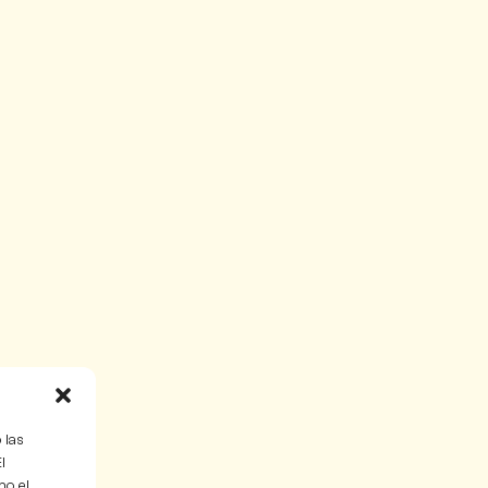
 las
l
mo el