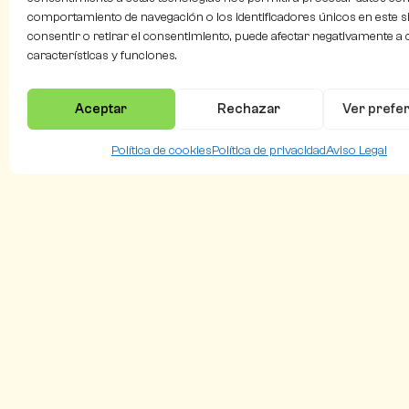
comportamiento de navegación o los identificadores únicos en este si
consentir o retirar el consentimiento, puede afectar negativamente a 
características y funciones.
Aceptar
Rechazar
Ver prefe
Política de cookies
Política de privacidad
Aviso Legal
Flying
Natura
Pollina
Polyfly es una start-up AgTech pionera en la
producción de sírfidos (hoverflies) como
polinizadores naturales.