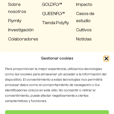
Sobre
GOLDFLY®
Impacto
nosotros
QUEENFLY®
Casos de
Flymily
estudio
Tienda Polyfly
Investigación
Cultivos
Colaboradores
Noticias
Condiciones de venta
Gestionar cookies
Política de calidad
Para proporcionar la mejor experiencia, utilizamos tecnologías
como las cookies para almacenar y/o acceder a la información del
dispositivo. El consentimiento a estas tecnologías nos permitirá
procesar datos como el comportamiento de navegación o los
identificadores únicos en este sitio. No consentir o retirar el
consentimiento, puede afectar negativamente a ciertas
Comunicación de criterios y requisitos para proveedores,
características y funciones.
mantenedores y subcontratas