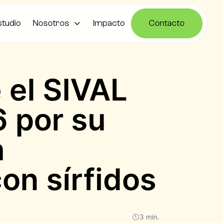
studio
Nosotros
Impacto
Contacto
e el SIVAL
6 por su
n
con sírfidos
3 min.