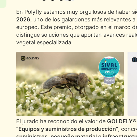
En Polyfly estamos muy orgullosos de haber s
2026
, uno de los galardones más relevantes a 
europeo. Este premio, otorgado en el marco d
distingue soluciones que aportan avances real
vegetal especializada.
El jurado ha reconocido el valor de
GOLDFLY®
“Equipos y suministros de producción”
, conc
suministros, pequeño material e infraestruct