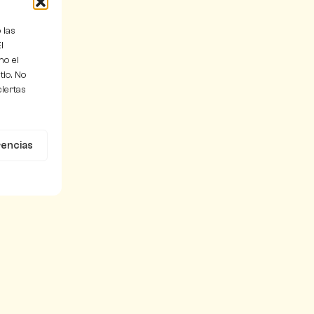
 las
l
mo el
tio. No
ciertas
rencias
Información
l
Sobre nosotros
tion