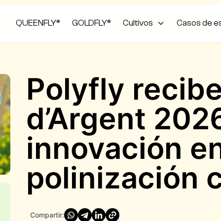
QUEENFLY®
GOLDFLY®
Cultivos
Casos de e
Polyfly recib
d’Argent 202
innovación e
polinización 
Compartir: