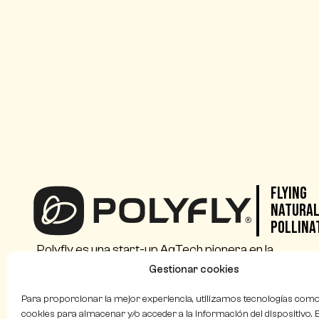
Flying
Natura
Pollina
Polyfly es una start-up AgTech pionera en la
producción de sírfidos (hoverflies) como
Gestionar cookies
polinizadores naturales.
Para proporcionar la mejor experiencia, utilizamos tecnologías como
cookies para almacenar y/o acceder a la información del dispositivo. E