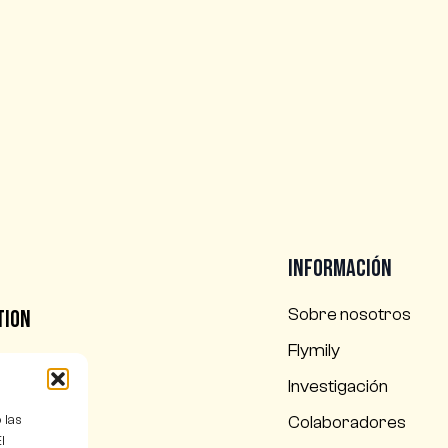
Información
l
Sobre nosotros
tion
Flymily
Investigación
Colaboradores
 las
l