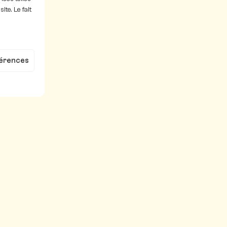
te. Le fait
férences
Informations
l
À propos de nous
tion
Flymily
Recherche & Dével
Partenaires