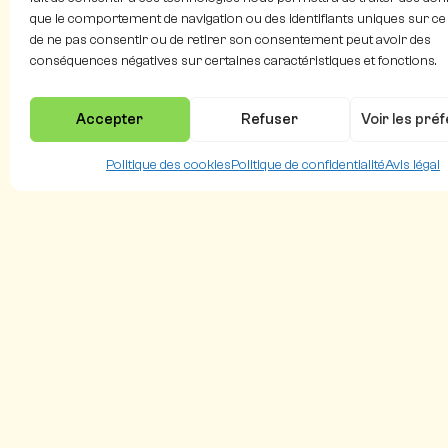
que le comportement de navigation ou des identifiants uniques sur ce si
de ne pas consentir ou de retirer son consentement peut avoir des
conséquences négatives sur certaines caractéristiques et fonctions.
Accepter
Refuser
Voir les pré
Politique des cookies
Politique de confidentialité
Avis légal
Flying
Natura
Pollina
Polyfly est une start-up AgTech pionnière dans la
production de syrphes (hoverflies) comme
pollinisateurs naturels.