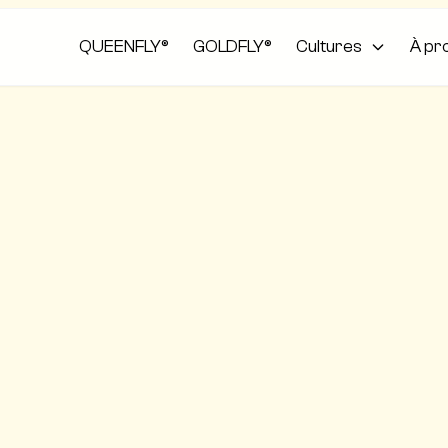
QUEENFLY®
GOLDFLY®
Cultures
À pr