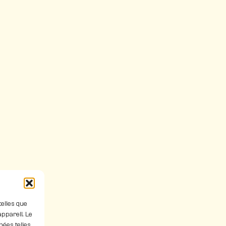
telles que
ppareil. Le
nées telles