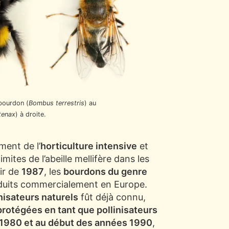
bourdon (
Bombus terrestris
) au
 tenax
) à droite.
ment de l’
horticulture intensive
et
mites de l’abeille mellifère dans les
ir de
1987
, les
bourdons du genre
duits commercialement en Europe.
isateurs naturels
fût déjà connu,
 protégées en tant que pollinisateurs
es 1980 et au début des années 1990
,