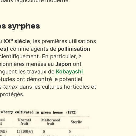
e dans l’agriculture moderne.
 les syrphes
e
du
XX
siècle
, les premières utilisations
hes)
comme agents de
pollinisation
ntifiquement. En particulier, à
 pionnières menées au
Japon
ont
inguent les travaux de
Kobayashi
études ont démontré le potentiel
is tenax
dans les cultures horticoles et
 protégés.