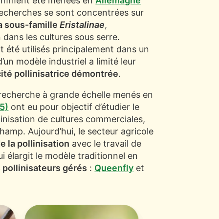
otamment été menées en
Allemagne
recherches se sont concentrées sur
a sous-famille
Eristalinae
,
n dans les cultures sous serre.
t été utilisés principalement dans un
un modèle industriel a limité leur
ité pollinisatrice démontrée
.
 recherche à grande échelle menés en
5)
ont eu pour objectif d’étudier le
llinisation de cultures commerciales,
amp. Aujourd’hui, le secteur agricole
 la pollinisation
avec le travail de
i élargit le modèle traditionnel en
 pollinisateurs gérés
:
Queenfly
et