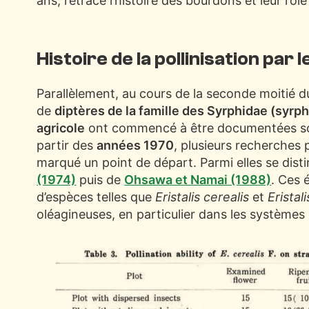
ans, retrace l’histoire des bourdons et leur rôl
Histoire de la pollinisation par
Parallèlement, au cours de la seconde moitié 
de
diptères de la famille des Syrphidae (syrp
agricole
ont commencé à être documentées scie
partir des
années 1970
, plusieurs recherches
marqué un point de départ. Parmi elles se dist
(1974)
puis de
Ohsawa et Namai (1988)
. Ces 
d’espèces telles que
Eristalis cerealis
et
Eristal
oléagineuses, en particulier dans les systèmes