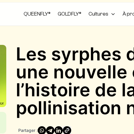
QUEENFLY®
GOLDFLY®
Cultures
À pr
Les syrphes d
une nouvelle
l’histoire de l
pollinisation 
Partager :