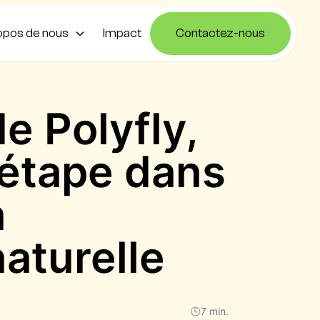
opos de nous
Impact
Contactez-nous
e Polyfly,
 étape dans
a
naturelle
7 min.