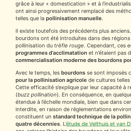
grâce à leur « domestication » et à l’industriali
ont ainsi progressivement remplacé des méthod
telles que la
pollinisation manuelle
.
Il existe toutefois des précédents plus anciens
bourdons ont été introduites dans des région
pollinisation du
trèfle rouge
. Cependant, ces es
programmes d’acclimatation
et n’étaient pas 
commercialisation moderne des bourdons pour
Avec le temps, les
bourdons
se sont imposés
pour la pollinisation agricole
de cultures telles
Cette efficacité s’explique par leur capacité à r
(
buzz pollination
). En conséquence, en quelques
étendue à l’échelle mondiale, bien que dans cert
interdite, en raison de réglementations environ
constituent un
standard technique de la pollin
quatre décennies
. L’
étude de Velthuis et van 